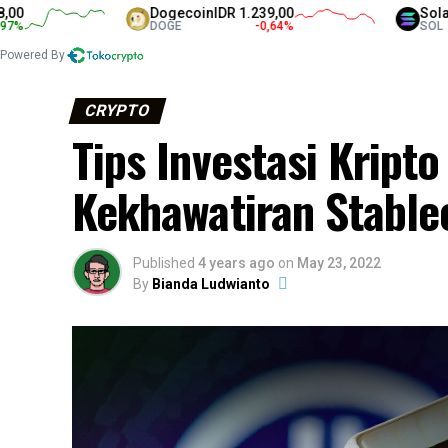
Dogecoin
IDR 1.239,00
Solana
IDR 1.31
DOGE
-0,64
%
SOL
Powered By
CRYPTO
Tips Investasi Kript
Kekhawatiran Stable
Published
4 years ago
on
May 23, 2022
By
Bianda Ludwianto