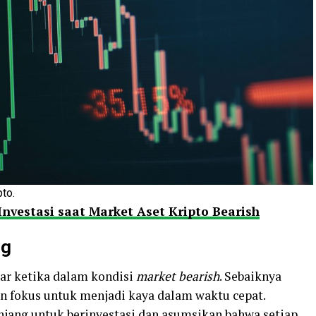
pto.
 Investasi saat Market Aset Kripto Bearish
ng
ar ketika dalam kondisi
market bearish
. Sebaiknya
in fokus untuk menjadi kaya dalam waktu cepat.
jang untuk berinvestasi dan asumsikan bahwa setiap