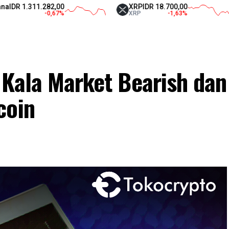
1.282,00
XRP
IDR 18.700,00
Teth
-0,67
%
XRP
-1,63
%
USD
o Kala Market Bearish dan
coin