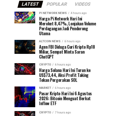
LATEST
POPULAR
VIDEOS
PI NETWORK NEWS
4 hours ago
Harga Pi Network Hari Ini
Meroket 8,47%, Lonjakan Volume
Perdagangan Jadi Pendorong
Utama
ALTCOIN NEWS
6 hours ago
Agen FBI Diduga Curi Kripto Rp18
Miliar, Sempat Minta Saran
ChatGPT
CRYPTO
6 hours ago
Harga Solana Hari Ini Turun ke
US$73,44, Aksi Profit Taking
Tekan Pergerakan SOL
MARKET
6 hours ago
Pasar Kripto Hari Ini 6 Agustus
2026: Bitcoin Menguat Berkat
Inflow ETF
CRYPTO
7 hours ago