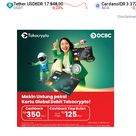
er USDt
IDR 17.848,00
Cardano
IDR 3.372,00
T
-0,23
%
ADA
-3,24
%
Disclaimer