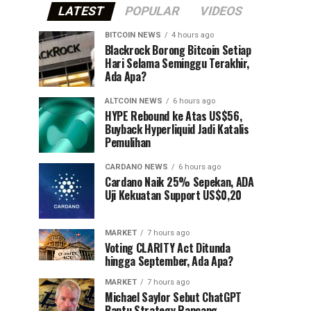
LATEST
POPULAR
VIDEOS
BITCOIN NEWS
4 hours ago
⁠Blackrock Borong Bitcoin Setiap
Hari Selama Seminggu Terakhir,
Ada Apa?
ALTCOIN NEWS
6 hours ago
HYPE Rebound ke Atas US$56,
Buyback Hyperliquid Jadi Katalis
Pemulihan
CARDANO NEWS
6 hours ago
Cardano Naik 25% Sepekan, ADA
Uji Kekuatan Support US$0,20
MARKET
7 hours ago
Voting CLARITY Act Ditunda
hingga September, Ada Apa?
MARKET
7 hours ago
Michael Saylor Sebut ChatGPT
Bantu Strategy Rancang