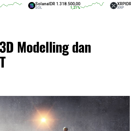
Solana
IDR 1.318.500,00
XRP
IDR 18.250,
SOL
1,21
%
XRP
-1,2
3D Modelling dan
T