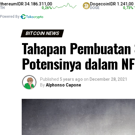
m
IDR 34.186.311,00
Dogecoin
IDR 1.241,00
0,26
%
DOGE
0,73
%
Powered By
BITCOIN NEWS
Tahapan Pembuatan 
Potensinya dalam NF
Published
5 years ago
on
December 28, 2021
By
Alphonso Capone