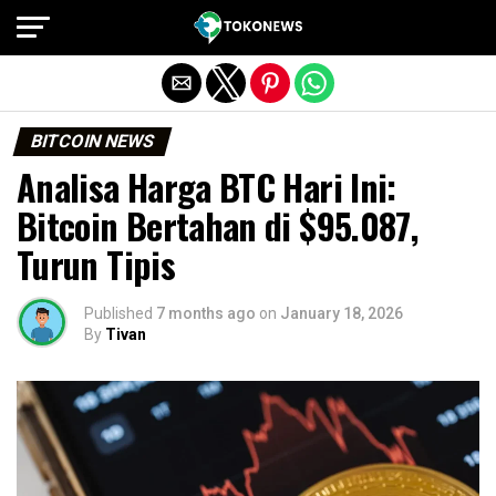
Exit mobile version
BITCOIN NEWS
Analisa Harga BTC Hari Ini:
Bitcoin Bertahan di $95.087,
Turun Tipis
Published
7 months ago
on
January 18, 2026
By
Tivan