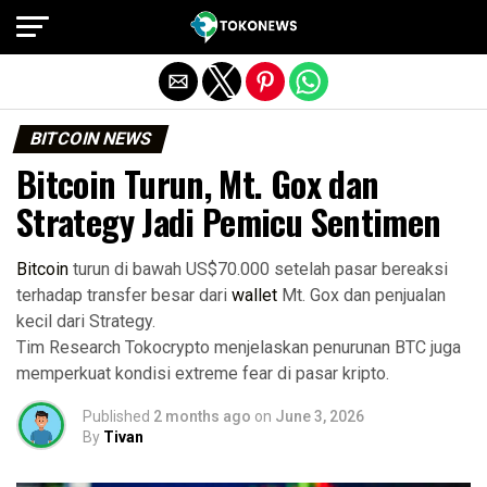
Exit mobile version
BITCOIN NEWS
Bitcoin Turun, Mt. Gox dan
Strategy Jadi Pemicu Sentimen
Bitcoin
turun di bawah US$70.000 setelah pasar bereaksi
terhadap transfer besar dari
wallet
Mt. Gox dan penjualan
kecil dari Strategy.
Tim Research Tokocrypto menjelaskan penurunan BTC juga
memperkuat kondisi extreme fear di pasar kripto.
Published
2 months ago
on
June 3, 2026
By
Tivan