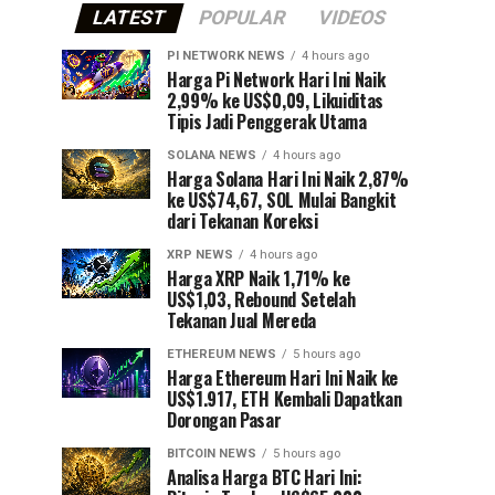
LATEST
POPULAR
VIDEOS
PI NETWORK NEWS
4 hours ago
Harga Pi Network Hari Ini Naik
2,99% ke US$0,09, Likuiditas
Tipis Jadi Penggerak Utama
SOLANA NEWS
4 hours ago
Harga Solana Hari Ini Naik 2,87%
ke US$74,67, SOL Mulai Bangkit
dari Tekanan Koreksi
XRP NEWS
4 hours ago
Harga XRP Naik 1,71% ke
US$1,03, Rebound Setelah
Tekanan Jual Mereda
ETHEREUM NEWS
5 hours ago
Harga Ethereum Hari Ini Naik ke
US$1.917, ETH Kembali Dapatkan
Dorongan Pasar
BITCOIN NEWS
5 hours ago
Analisa Harga BTC Hari Ini: