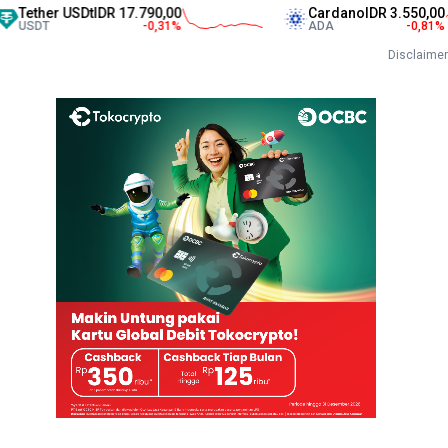
er USDt
IDR 17.790,00
Cardano
IDR 3.550,00
T
-0,31
%
ADA
-0,81
%
Disclaimer