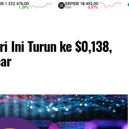
2.476,00
XRP
IDR 18.402,00
Teth
1,39
%
XRP
-0,47
%
USD
i Ini Turun ke $0,138,
ar