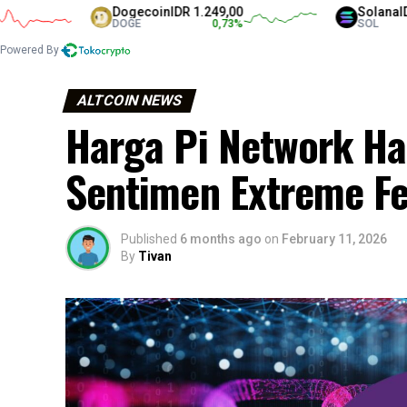
Dogecoin
IDR 1.249,00
Solana
IDR 1.33
DOGE
0,73
%
SOL
Powered By
ALTCOIN NEWS
Harga Pi Network Har
Sentimen Extreme Fe
Published
6 months ago
on
February 11, 2026
By
Tivan