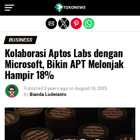
Exit mobile version
BUSINESS
Kolaborasi Aptos Labs dengan
Microsoft, Bikin APT Melonjak
Hampir 18%
Published
3 years ago
on
August 10, 2023
By
Bianda Ludwianto