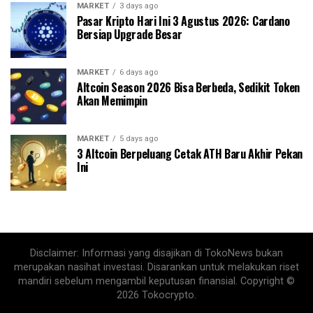
MARKET
3 days ago
Pasar Kripto Hari Ini 3 Agustus 2026: Cardano
Bersiap Upgrade Besar
MARKET
6 days ago
Altcoin Season 2026 Bisa Berbeda, Sedikit Token
Akan Memimpin
MARKET
5 days ago
3 Altcoin Berpeluang Cetak ATH Baru Akhir Pekan
Ini
Disclaimer: Informasi yang disajikan di TokoNews bukan
merupakan nasihat investasi. Disarankan untuk melakukan riset
mandiri sebelum mengambil keputusan finansial. Copyright ©
2026 Tokocrypto.