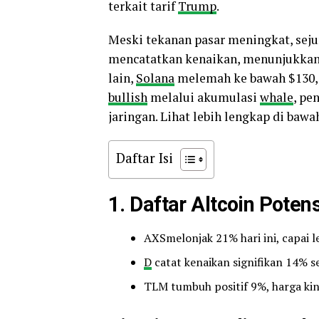
terkait tarif
Trump
.
Meski tekanan pasar meningkat, se
mencatatkan kenaikan, menunjukkan ad
lain,
Solana
melemah ke bawah $130, 
bullish
melalui akumulasi
whale
, pe
jaringan. Lihat lebih lengkap di bawah
Daftar Isi
1. Daftar Altcoin Poten
AXSmelonjak 21% hari ini, capai l
D
catat kenaikan signifikan 14% 
TLM tumbuh positif 9%, harga kini