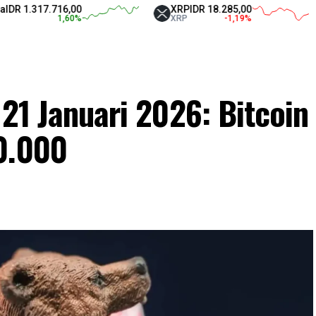
17.716,00
XRP
IDR 18.285,00
Tet
1,60
%
XRP
-1,19
%
US
 21 Januari 2026: Bitcoin
0.000