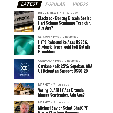
LATEST
POPULAR
VIDEOS
BITCOIN NEWS
5 hours ago
⁠Blackrock Borong Bitcoin Setiap
Hari Selama Seminggu Terakhir,
Ada Apa?
ALTCOIN NEWS
7 hours ago
HYPE Rebound ke Atas US$56,
Buyback Hyperliquid Jadi Katalis
Pemulihan
CARDANO NEWS
7 hours ago
Cardano Naik 25% Sepekan, ADA
Uji Kekuatan Support US$0,20
MARKET
7 hours ago
Voting CLARITY Act Ditunda
hingga September, Ada Apa?
MARKET
8 hours ago
Michael Saylor Sebut ChatGPT
Bantu Strategy Rancang