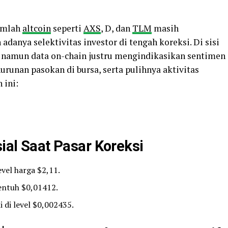
jumlah
altcoin
seperti
AXS
, D, dan
TLM
masih
anya selektivitas investor di tengah koreksi. Di sisi
namun data on-chain justru mengindikasikan sentimen
nurunan pasokan di bursa, serta pulihnya aktivitas
 ini:
sial Saat Pasar Koreksi
evel harga $2,11.
sentuh $0,01412.
 di level $0,002435.