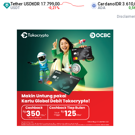
her USDt
IDR 17.799,00
Cardano
IDR 3.610,00
DT
-0,21
%
ADA
0,56
%
Disclaimer