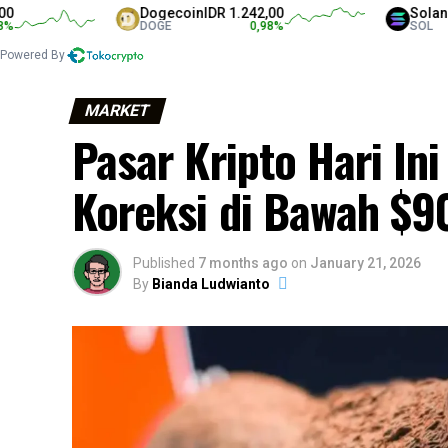
Dogecoin
IDR 1.242,00
Solana
IDR 1.3
DOGE
0,98
%
SOL
Powered By
MARKET
Pasar Kripto Hari Ini
Koreksi di Bawah $9
Published
7 months ago
on
January 21, 2026
By
Bianda Ludwianto