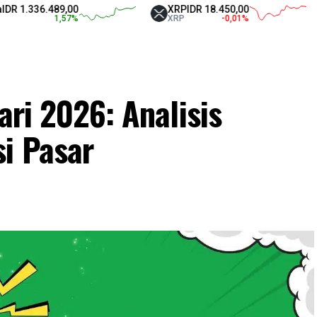
36.489,00
XRP
IDR 18.450,00
Tet
1,57
%
XRP
-0,01
%
US
ari 2026: Analisis
si Pasar