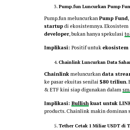
Pump.fun Luncurkan Pump Fund
Pump.fun meluncurkan
Pump Fund
startup
di ekosistemnya. Ekosiste
developer
, bukan hanya spekulasi
to
Implikasi:
Positif untuk
ekosistem
Chainlink Luncurkan Data Saha
Chainlink
meluncurkan
data stre
ke pasar ekuitas senilai
$80 triliun
.
& ETF kini siap digunakan dalam
sma
Implikasi:
Bullish
kuat untuk LIN
products. Chainlink makin dominan 
Tether Cetak 1 Miliar USDT di