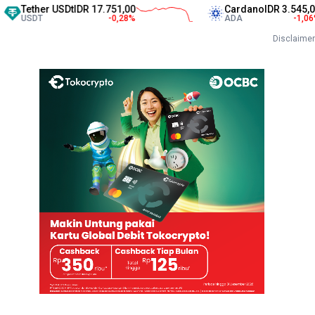
her USDt
IDR 17.751,00
Cardano
IDR 3.545,00
DT
-0,28
%
ADA
-1,06
%
Disclaimer