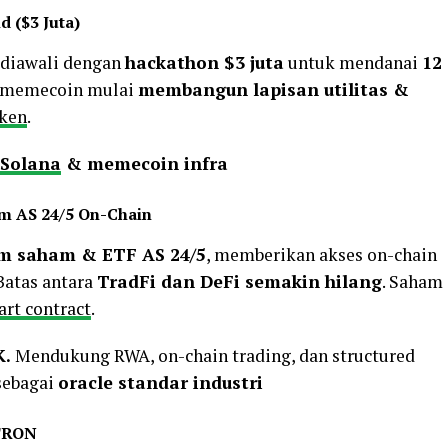
 ($3 Juta)
, diawali dengan
hackathon $3 juta
untuk mendanai
12
m memecoin mulai
membangun lapisan utilitas &
ken
.
Solana
& memecoin infra
m AS 24/5 On-Chain
am saham & ETF AS 24/5
, memberikan akses on-chain
 Batas antara
TradFi dan DeFi semakin hilang
. Saham
rt contract
.
K.
Mendukung RWA, on-chain trading, dan structured
sebagai
oracle standar industri
 TRON