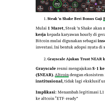
Steak ’n Shake Beri Bonus Gaji
B
Mulai
1 Maret
, Steak ’n Shake aka
kerja
kepada karyawan hourly di ger
Bitcoin mulai digunakan sebagai
ins
investasi. Ini bentuk adopsi nyata di 
Grayscale Ajukan Trust NEAR 
Grayscale
resmi mengajukan
S-1 ke
($NEAR)
.
Altcoin
dengan ekosistem 
institusional
, tidak lagi eksklusif
Implikasi:
Menambah legitimasi L1 a
ke altcoin “ETF-ready”