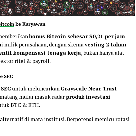
itcoin
ke Karyawan
n memberikan
bonus Bitcoin sebesar $0,21 per jam
ai milik perusahaan, dengan skema
vesting 2 tahun
.
entif kompensasi tenaga kerja
, bukan hanya alat
sektor ritel & payroll.
ke SEC
 SEC
untuk meluncurkan
Grayscale Near Trust
matang mulai masuk radar
produk investasi
 untuk BTC & ETH.
lternatif di mata institusi. Berpotensi memicu rotasi