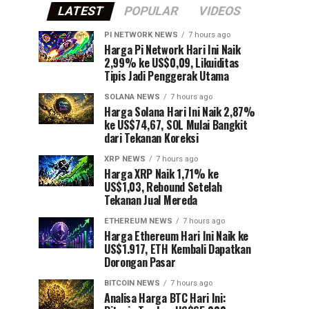
LATEST
POPULAR
VIDEOS
PI NETWORK NEWS
7 hours ago
Harga Pi Network Hari Ini Naik
2,99% ke US$0,09, Likuiditas
Tipis Jadi Penggerak Utama
SOLANA NEWS
7 hours ago
Harga Solana Hari Ini Naik 2,87%
ke US$74,67, SOL Mulai Bangkit
dari Tekanan Koreksi
XRP NEWS
7 hours ago
Harga XRP Naik 1,71% ke
US$1,03, Rebound Setelah
Tekanan Jual Mereda
ETHEREUM NEWS
7 hours ago
Harga Ethereum Hari Ini Naik ke
US$1.917, ETH Kembali Dapatkan
Dorongan Pasar
BITCOIN NEWS
7 hours ago
Analisa Harga BTC Hari Ini: