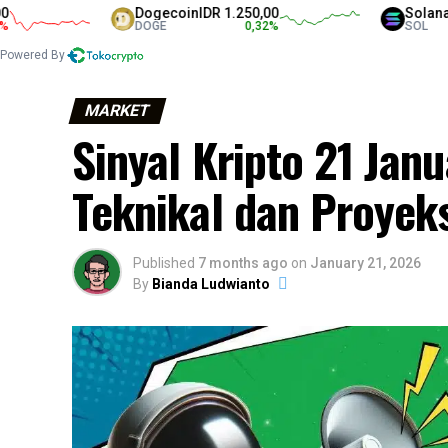
Dogecoin
IDR 1.250,00
Solana
IDR 1.3
DOGE
0,32
%
SOL
Powered By
MARKET
Sinyal Kripto 21 Janu
Teknikal dan Proyek
Published
7 months ago
on
January 21, 2026
By
Bianda Ludwianto