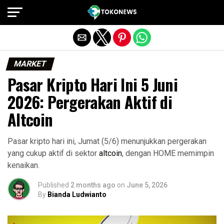
Exit mobile version
MARKET
Pasar Kripto Hari Ini 5 Juni
2026: Pergerakan Aktif di
Altcoin
Pasar kripto hari ini, Jumat (5/6) menunjukkan pergerakan
yang cukup aktif di sektor
altcoin
, dengan HOME memimpin
kenaikan.
Published
2 months ago
on
June 5, 2026
By
Bianda Ludwianto