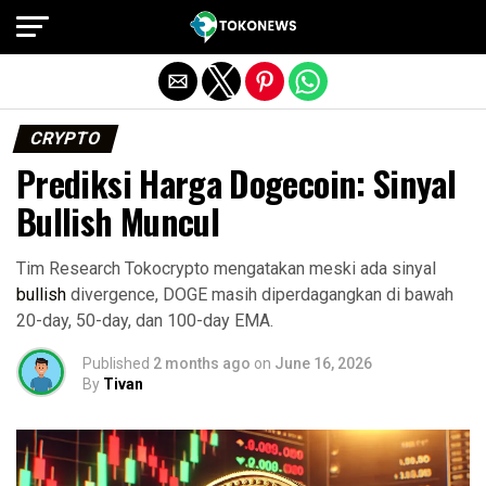
Exit mobile version
CRYPTO
Prediksi Harga Dogecoin: Sinyal
Bullish Muncul
Tim Research Tokocrypto mengatakan meski ada sinyal
bullish
divergence, DOGE masih diperdagangkan di bawah
20-day, 50-day, dan 100-day EMA.
Published
2 months ago
on
June 16, 2026
By
Tivan