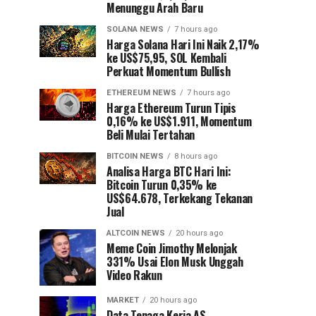
Menunggu Arah Baru
SOLANA NEWS
7 hours ago
Harga Solana Hari Ini Naik 2,17%
ke US$75,95, SOL Kembali
Perkuat Momentum Bullish
ETHEREUM NEWS
7 hours ago
Harga Ethereum Turun Tipis
0,16% ke US$1.911, Momentum
Beli Mulai Tertahan
BITCOIN NEWS
8 hours ago
Analisa Harga BTC Hari Ini:
Bitcoin Turun 0,35% ke
US$64.678, Terkekang Tekanan
Jual
ALTCOIN NEWS
20 hours ago
Meme Coin Jimothy Melonjak
331% Usai Elon Musk Unggah
Video Rakun
MARKET
20 hours ago
Data Tenaga Kerja AS