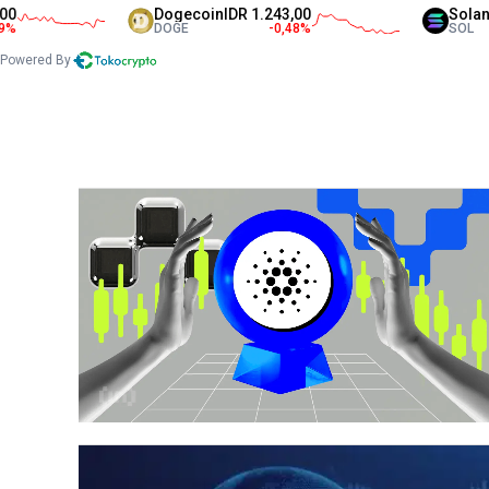
Dogecoin
IDR 1.243,00
Solana
IDR 1.353
DOGE
-0,48
%
SOL
Powered By