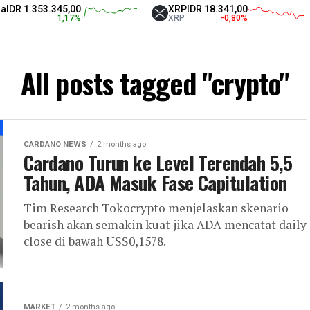
.345,00
XRP
IDR 18.341,00
Tethe
1,17
%
XRP
-0,80
%
USDT
All posts tagged "crypto"
CARDANO NEWS
2 months ago
Cardano Turun ke Level Terendah 5,5
Tahun, ADA Masuk Fase Capitulation
Tim Research Tokocrypto menjelaskan skenario
bearish akan semakin kuat jika ADA mencatat daily
close di bawah US$0,1578.
MARKET
2 months ago