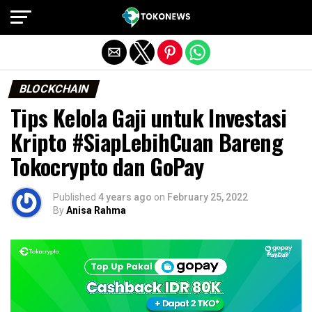
Exit mobile version
BLOCKCHAIN
Tips Kelola Gaji untuk Investasi
Kripto #SiapLebihCuan Bareng
Tokocrypto dan GoPay
Published
4 years ago
on
February 25, 2022
By
Anisa Rahma