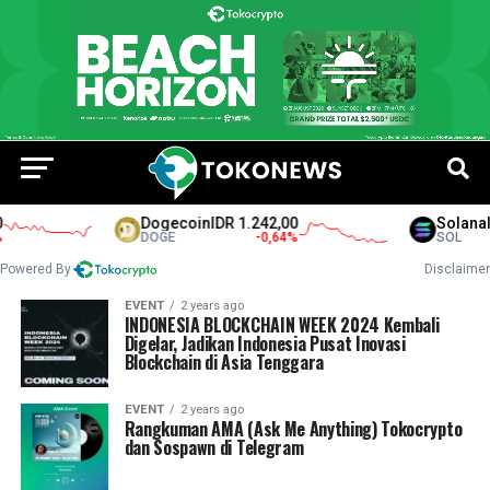
Dogecoin
IDR 1.242,00
Solana
ID
DOGE
-0,64
%
SOL
Powered By
Disclaimer
EVENT
2 years ago
INDONESIA BLOCKCHAIN WEEK 2024 Kembali
Digelar, Jadikan Indonesia Pusat Inovasi
Blockchain di Asia Tenggara
EVENT
2 years ago
Rangkuman AMA (Ask Me Anything) Tokocrypto
dan Sospawn di Telegram