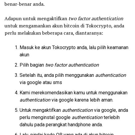
benar-benar anda.
Adapun untuk mengaktifkan
two factor authentication
untuk mengamankan akun bitcoin di Tokocrypto, anda
perlu melakukan beberapa cara, diantaranya:
Masuk ke akun Tokocrypto anda, lalu pilih keamanan
akun
Pilih bagian
two factor authentication
Setelah itu, anda pilih menggunakan
authentication
via google atau sms
Kami merekomendasikan kamu untuk menggunakan
authentication
via google karena lebih aman.
Untuk mengaktifkan
authentication
via google, anda
perlu menginstal google
authentication
terlebih
dahulu pada perangkat handphone anda.
Lalu, pindai kode QR yang ada di akun bitcoin