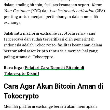
dalam trading bitcoin, fasilitas keamanan seperti
Know
Your Customer
(KYC) dan
two
factor authentication
(2FA)
penting untuk menjadi pertimbangan dalam memilih
exchange.
Salah satu platform exchange cryptocurrency yang
terpercaya dan sudah terverifikasi oleh pemerintah
Indonesia adalah Tokocrypto, fasilitas keamanan dalam
bertransaksi asset kripto tentu saja menjadi hal yang
paling utama di Tokocrypto.
Baca Juga:
Pelajari Cara Deposit Bitcoin di
Tokocrypto Disini!
Cara Agar Akun Bitcoin Aman di
Tokocrypto
Memilih platform exchange berarti akan menitipkan