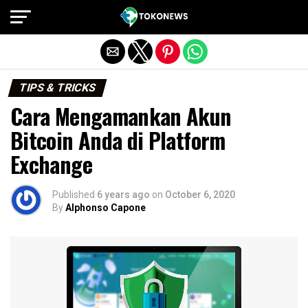
Exit mobile version
TIPS & TRICKS
Cara Mengamankan Akun
Bitcoin Anda di Platform
Exchange
Published
6 years ago
on
October 6, 2020
By
Alphonso Capone