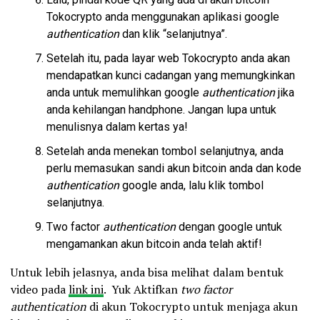
Tokocrypto anda menggunakan aplikasi google
authentication
dan klik “selanjutnya”.
Setelah itu, pada layar web Tokocrypto anda akan
mendapatkan kunci cadangan yang memungkinkan
anda untuk memulihkan google
authentication
jika
anda kehilangan handphone. Jangan lupa untuk
menulisnya dalam kertas ya!
Setelah anda menekan tombol selanjutnya, anda
perlu memasukan sandi akun bitcoin anda dan kode
authentication
google anda, lalu klik tombol
selanjutnya.
Two factor
authentication
dengan google untuk
mengamankan akun bitcoin anda telah aktif!
Untuk lebih jelasnya, anda bisa melihat dalam bentuk
video pada
link ini
. Yuk Aktifkan
two factor
authentication
di akun Tokocrypto untuk menjaga akun