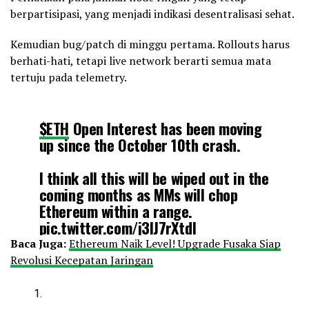
berpartisipasi, yang menjadi indikasi desentralisasi sehat.
Kemudian bug/patch di minggu pertama. Rollouts harus
berhati-hati, tetapi live network berarti semua mata
tertuju pada telemetry.
$ETH
Open Interest has been moving
up since the October 10th crash.
I think all this will be wiped out in the
coming months as MMs will chop
Ethereum within a range.
pic.twitter.com/j3lJ7rXtdl
Baca Juga:
Ethereum Naik Level! Upgrade Fusaka Siap
Revolusi Kecepatan Jaringan
— Ted (@TedPillows)
December 6, 2025