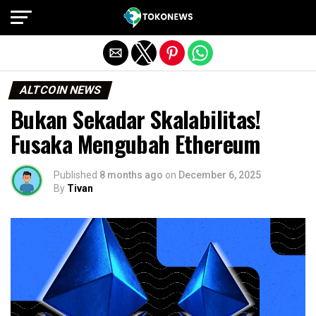
Exit mobile version
ALTCOIN NEWS
Bukan Sekadar Skalabilitas!
Fusaka Mengubah Ethereum
Published
8 months ago
on
December 6, 2025
By
Tivan