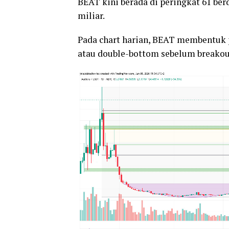
BEAT kini berada di peringkat 61 be
miliar.
Pada chart harian, BEAT membentuk 
atau double-bottom sebelum breakout