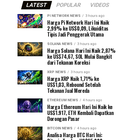
LATEST
POPULAR
VIDEOS
PI NETWORK NEWS
3 hours ago
Harga Pi Network Hari Ini Naik
2,99% ke US$0,09, Likuiditas
Tipis Jadi Penggerak Utama
SOLANA NEWS
3 hours ago
Harga Solana Hari Ini Naik 2,87%
ke US$74,67, SOL Mulai Bangkit
dari Tekanan Koreksi
XRP NEWS
3 hours ago
Harga XRP Naik 1,71% ke
US$1,03, Rebound Setelah
Tekanan Jual Mereda
ETHEREUM NEWS
4 hours ago
Harga Ethereum Hari Ini Naik ke
US$1.917, ETH Kembali Dapatkan
Dorongan Pasar
BITCOIN NEWS
4 hours ago
Analisa Harga BTC Hari Ini: