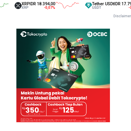
XRP
IDR 18.394,00
Tether USDt
IDR 17.793,00
XRP
-0,07
%
USDT
-0,38
%
Disclaimer