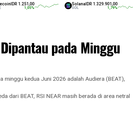
R 1.251,00
Solana
IDR 1.329.901,00
1,05
%
SOL
1,79
%
u Dipantau pada Minggu
a minggu kedua Juni 2026 adalah Audiera (BEAT),
a dari BEAT, RSI NEAR masih berada di area netral
.