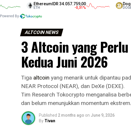
Ethereum
IDR 34.057.759,00
Dogecoin
ID
ETH
-0,31
%
DOGE
Powered By
ALTCOIN NEWS
3 Altcoin yang Perl
Kedua Juni 2026
Tiga
altcoin
yang menarik untuk dipantau pad
NEAR Protocol (NEAR), dan DeXe (DEXE).
Tim Research Tokocrypto menganalisa berbed
dan belum menunjukkan momentum ekstrem
Published
2 months ago
on
June 9, 2026
By
Tivan