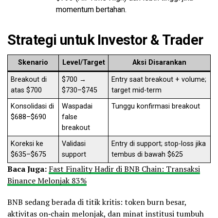
momentum bertahan.
Strategi untuk Investor & Trader
Skenario
Level/Target
Aksi Disarankan
Breakout di
$700 →
Entry saat breakout + volume;
atas $700
$730–$745
target mid-term
Konsolidasi di
Waspadai
Tunggu konfirmasi breakout
$688–$690
false
breakout
Koreksi ke
Validasi
Entry di support; stop-loss jika
$635–$675
support
tembus di bawah $625
Baca Juga:
Fast Finality Hadir di BNB Chain: Transaksi
Binance Melonjak 83%
BNB sedang berada di titik kritis: token burn besar,
aktivitas on‑chain melonjak, dan minat institusi tumbuh