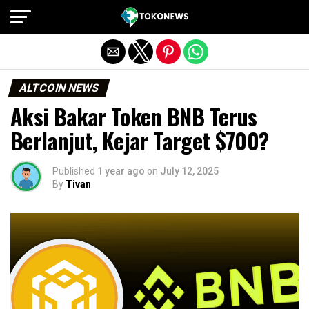
Exit mobile version
ALTCOIN NEWS
Aksi Bakar Token BNB Terus
Berlanjut, Kejar Target $700?
Published
1 year ago
on
July 12, 2025
By
Tivan