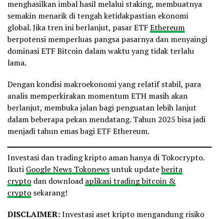
#ETH
#Crypto
#InvestSmart
menghasilkan imbal hasil melalui staking, membuatnya
#Investors
#Bitcoin
#CryptoMeme
semakin menarik di tengah ketidakpastian ekonomi
global. Jika tren ini berlanjut, pasar ETF
Ethereum
berpotensi memperluas pangsa pasarnya dan menyaingi
— Coinlive.me (@coinlivedotme)
July 13, 2025
dominasi ETF Bitcoin dalam waktu yang tidak terlalu
lama.
Dengan kondisi makroekonomi yang relatif stabil, para
analis memperkirakan momentum ETH masih akan
berlanjut, membuka jalan bagi penguatan lebih lanjut
dalam beberapa pekan mendatang. Tahun 2025 bisa jadi
menjadi tahun emas bagi ETF Ethereum.
Investasi dan trading kripto aman hanya di Tokocrypto.
Ikuti
Google News Tokonews
untuk update
berita
crypto
dan download
aplikasi trading bitcoin &
crypto
sekarang!
DISCLAIMER:
Investasi aset kripto mengandung risiko