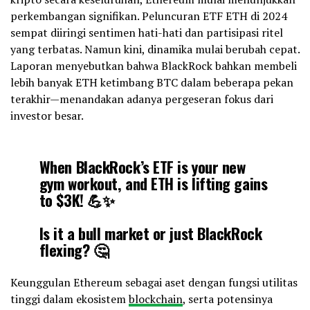
perkembangan signifikan. Peluncuran ETF ETH di 2024
sempat diiringi sentimen hati-hati dan partisipasi ritel
yang terbatas. Namun kini, dinamika mulai berubah cepat.
Laporan menyebutkan bahwa BlackRock bahkan membeli
lebih banyak ETH ketimbang BTC dalam beberapa pekan
terakhir—menandakan adanya pergeseran fokus dari
investor besar.
When BlackRock’s ETF is your new
gym workout, and ETH is lifting gains
to $3K! 💪✨
Is it a bull market or just BlackRock
flexing? 🤔
Find out here:
Keunggulan Ethereum sebagai aset dengan fungsi utilitas
https://t.co/qtyJm2wMmM
#Ethereum
tinggi dalam ekosistem
blockchain
, serta potensinya