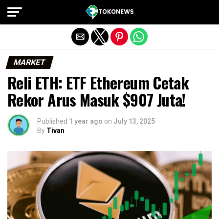
Exit mobile version
MARKET
Reli ETH: ETF Ethereum Cetak
Rekor Arus Masuk $907 Juta!
Published
1 year ago
on
July 13, 2025
By
Tivan