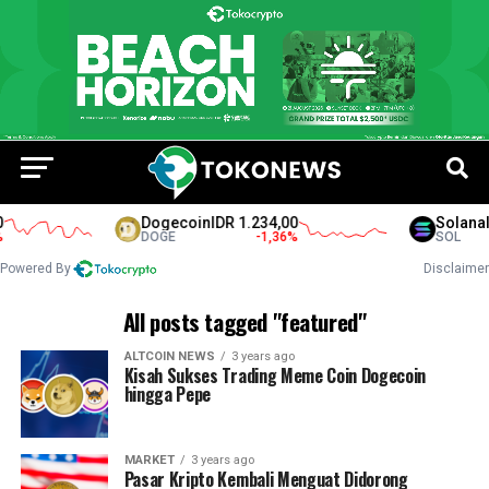
Dogecoin
IDR 1.234,00
Solana
IDR
DOGE
-1,36
%
SOL
Powered By
Disclaimer
All posts tagged "featured"
ALTCOIN NEWS
3 years ago
Kisah Sukses Trading Meme Coin Dogecoin
hingga Pepe
MARKET
3 years ago
Pasar Kripto Kembali Menguat Didorong