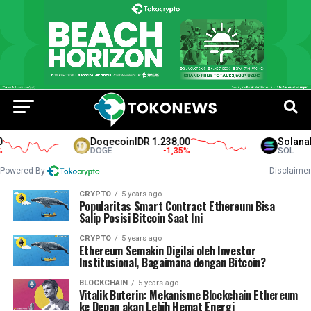
Dogecoin
IDR 1.238,00
Solana
ID
DOGE
-1,35
%
SOL
Powered By
Disclaimer
CRYPTO
5 years ago
Popularitas Smart Contract Ethereum Bisa
Salip Posisi Bitcoin Saat Ini
CRYPTO
5 years ago
Ethereum Semakin Digilai oleh Investor
Institusional, Bagaimana dengan Bitcoin?
BLOCKCHAIN
5 years ago
Vitalik Buterin: Mekanisme Blockchain Ethereum
ke Depan akan Lebih Hemat Energi