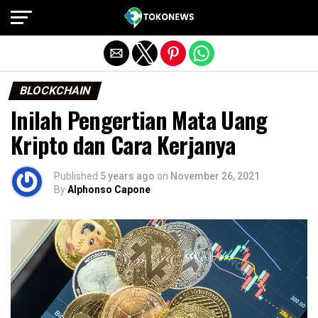
Exit mobile version
BLOCKCHAIN
Inilah Pengertian Mata Uang
Kripto dan Cara Kerjanya
Published
5 years ago
on
November 26, 2021
By
Alphonso Capone