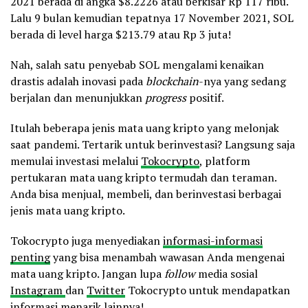
2021 berada di angka $8.2226 atau berkisar Rp 117 ribu.
Lalu 9 bulan kemudian tepatnya 17 November 2021, SOL
berada di level harga $213.79 atau Rp 3 juta!
Nah, salah satu penyebab SOL mengalami kenaikan
drastis adalah inovasi pada
blockchain
-nya yang sedang
berjalan dan menunjukkan
progress
positif.
Itulah beberapa jenis mata uang kripto yang melonjak
saat pandemi. Tertarik untuk berinvestasi? Langsung saja
memulai investasi melalui
Tokocrypto
, platform
pertukaran mata uang kripto termudah dan teraman.
Anda bisa menjual, membeli, dan berinvestasi berbagai
jenis mata uang kripto.
Tokocrypto juga menyediakan
informasi-informasi
penting
yang bisa menambah wawasan Anda mengenai
mata uang kripto. Jangan lupa
follow
media sosial
Instagram
dan
Twitter
Tokocrypto untuk mendapatkan
informasi menarik lainnya!